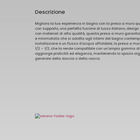
Descrizione
Migliora la tua esperienza in bagno con la presa a muro 
con supporto, una perfetta fusione di lusso italiano, design
con materiali di alta qualità, questa presa a muro garanti
e minimalista che si adatta agli interni del bagno contemp
installazione e un flusso d’acqua affidabile, la presa a m
1/2 – 1/2, che la rende compatibile con un’ampia gamma di s
aggiunge praticità ed eleganza, mantenendo lo spazio orga
generale della doccia o della vasca.
Benvenuti a Verona Rubinetterie Milano, dove il desi
tradizione e innovazione. Scopri i nostri sanitari da
funzionali, realizzati con precisione e con i materiali