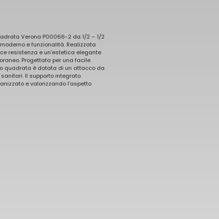
quadrata Verona P00066-2 da 1/2 – 1/2
 moderno e funzionalità. Realizzata
sce resistenza e un’estetica elegante
oraneo. Progettata per una facile
uro quadrata è dotata di un attacco da
anitari. Il supporto integrato
nizzato e valorizzando l’aspetto
gn italiano fonde
 bagno eleganti e
 più pregiati per