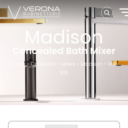
Madison
Concealed Bath Mixer
Home
>
Collezioni
>
Series
>
Madison
>
MA-
105