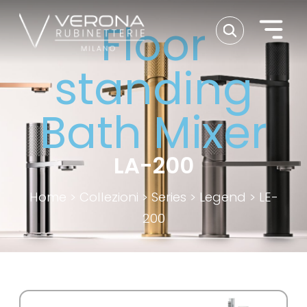
Floor
standing
Bath Mixer
LA-200
Home
>
Collezioni
>
Series
>
Legend
>
LE-
200