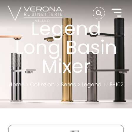
Legend
Long Basin
Mixer
Home
>
Collezioni
>
Series
>
Legend
>
LE-102