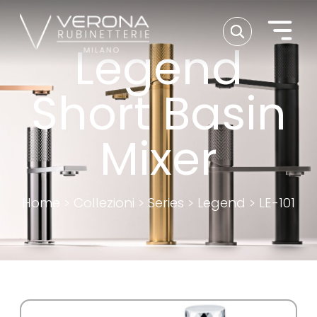
Legend
Short Basin
Mixer
Home
>
Collezioni
>
Series
>
Legend
>
LE-101