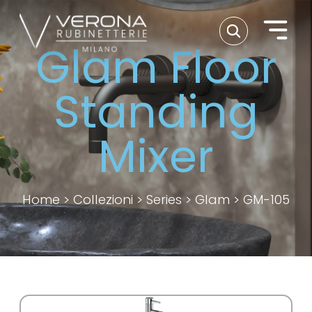
Glam Floor
Standing
Mixer
Home
>
Collezioni
>
Series
>
Glam
>
GM-105