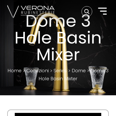
Dome 3
Hole Basin
Mixer
Home
>
Collezioni
>
Series
>
Dome
>
Dome 3
Hole Basin Mixter