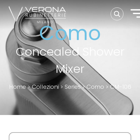
Como
Concealed Shower
Mixer
Home
>
Collezioni
>
Series
>
Como
>
CM-106