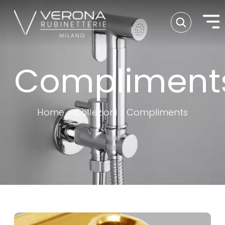
Compliment
Home
>
Collezioni
>
Compliments