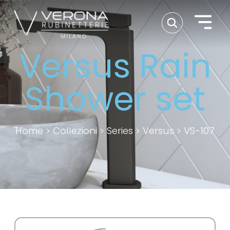
Versus Rain
Shower set
Home
>
Collezioni
>
Series
>
Versus
>
VS-107